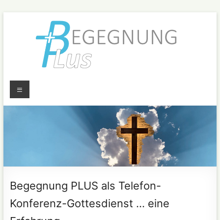
Zum
Inhalt
springen
Menü
Begegnung
Hauskreise +
Gottesdienste
PLUS
+ Aktionen
Begegnung PLUS als Telefon-
Konferenz-Gottesdienst … eine